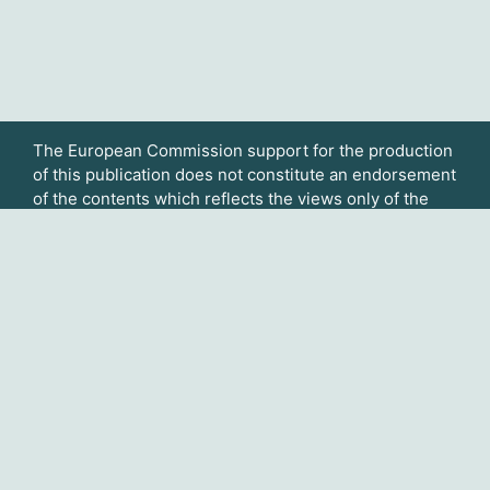
The European Commission support for the production
of this publication does not constitute an
endorsement
of the contents which reflects the views only of the
authors, and the Commission cannot
be held
responsible for any use which may be made of the
information contained therein.
Usted no se ha identificado. (
Acceder
)
Página Principal
www.eurocarers.org/care4dem
Español - Internacional ‎(es)‎
English ‎(en)‎
Español - Internacional ‎(es)‎