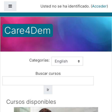
Panel lateral
Usted no se ha identificado. (
Acceder
)
Salta al contenido principal
Care4Dem
Página Principal
Cursos
English
Categorías:
Buscar cursos
Ir
Cursos disponibles