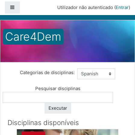
Painel lateral
Utilizador não autenticado (
Entrar
)
Ir para o conteúdo principal
Care4Dem
Página principal
Disciplinas
Spanish
Categorias de disciplinas:
Pesquisar disciplinas
Executar
Disciplinas disponíveis